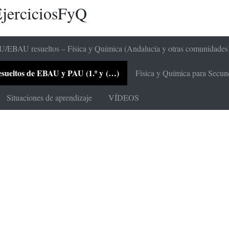
jerciciosFyQ
/EBAU resueltos – Física y Química (Andalucía y otras comunidades
 resueltos de EBAU y PAU (1.º y (…)
Física y Química para Secunda
Situaciones de aprendizaje
VÍDEOS