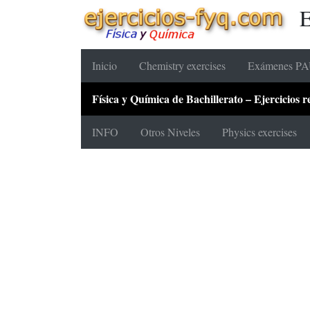
E
Inicio
Chemistry exercises
Exámenes PAU
Física y Química de Bachillerato – Ejercicios
INFO
Otros Niveles
Physics exercises