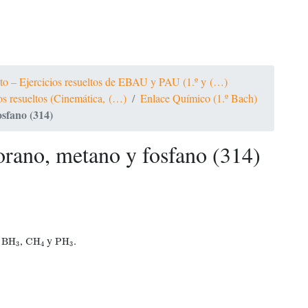
ato – Ejercicios resueltos de EBAU y PAU (1.º y (…)
ios resueltos (Cinemática, (…)
Enlace Químico (1.º Bach)
sfano (314)
rano, metano y fosfano (314)
BH
3
CH
4
PH
3
s
,
y
.
BH
CH
PH
3
4
3