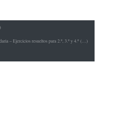
)
ria – Ejercicios resueltos para 2.º, 3.º y 4.º (…)