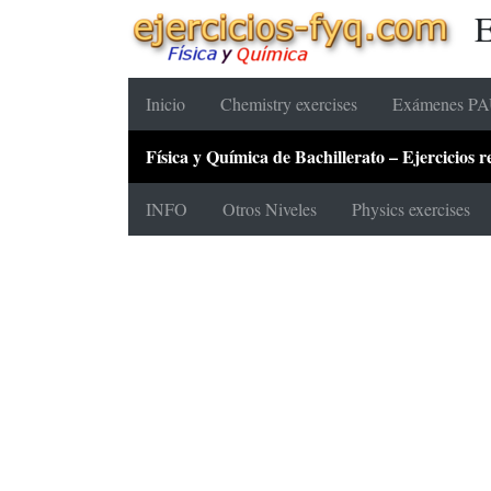
E
Inicio
Chemistry exercises
Exámenes PAU
Física y Química de Bachillerato – Ejercicios
INFO
Otros Niveles
Physics exercises