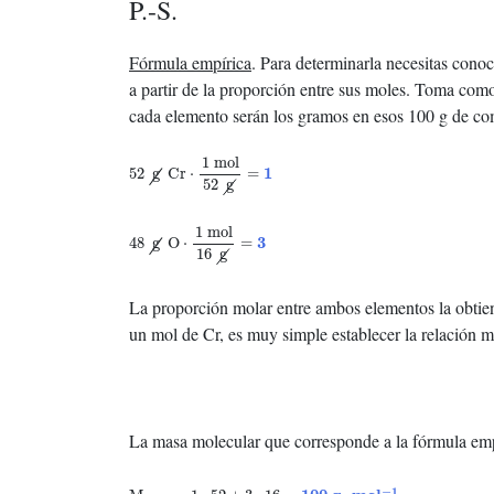
P.-S.
Fórmula empírica
. Para determinarla necesitas conoc
a partir de la proporción entre sus moles. Toma com
cada elemento serán los gramos en esos 100 g de c
52
g
Cr
⋅
1
mol
52
g
=
1
1
mol
1
52
g
Cr
⋅
=
52
g
48
g
O
⋅
1
mol
16
g
=
3
1
mol
3
48
g
O
⋅
=
16
g
La proporción molar entre ambos elementos la obtie
un mol de Cr, es muy simple establecer la relación mo
La masa molecular que corresponde a la fórmula emp
M
CrO
3
=
1
⋅
52
+
3
⋅
16
=
100
g
⋅
m
o
l
−
1
−
1