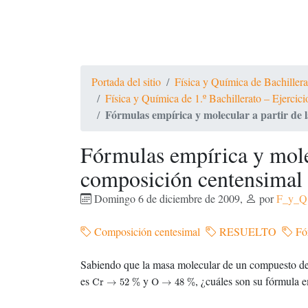
Portada del sitio
Física y Química de Bachiller
Física y Química de 1.º Bachillerato – Ejercic
Fórmulas empírica y molecular a partir de 
Fórmulas empírica y molec
composición centensimal 
Domingo 6 de diciembre de 2009
,
por
F_y_Q
Composición centesimal
RESUELTO
Fór
Sabiendo que la masa molecular de un compuesto d
Cr
→
52
%
O
→
48
%
es
y
, ¿cuáles son su fórmula 
Cr
→
52
%
O
→
48
%