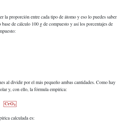
er la proporción entre cada tipo de átomo y eso lo puedes saber
o base de cálculo 100 g de compuesto y así los porcentajes de
ompuesto:
nes al dividir por el más pequeño ambas cantidades. Como hay
lar y, con ello, la fórmula empírica:
C
r
O
3
C
r
O
3
írica calculada es: