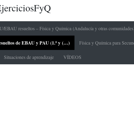
jerciciosFyQ
/EBAU resueltos – Física y Química (Andalucía y otras comunidades
 resueltos de EBAU y PAU (1.º y (…)
Física y Química para Secunda
Situaciones de aprendizaje
VÍDEOS