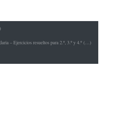
)
ria – Ejercicios resueltos para 2.º, 3.º y 4.º (…)