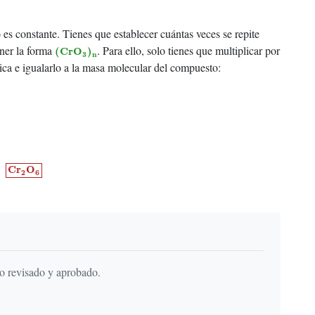
es constante. Tienes que establecer cuántas veces se repite
(
C
r
O
3
)
n
ener la forma
. Para ello, solo tienes que multiplicar por
(
C
r
O
)
3
n
ica e igualarlo a la masa molecular del compuesto:
C
r
2
O
6
C
r
O
2
6
do revisado y aprobado.