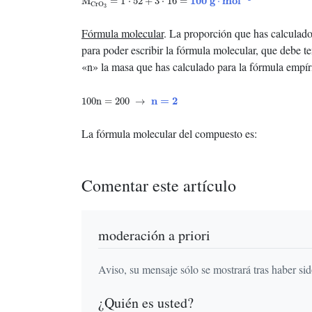
100
g
m
o
l
M
=
1
⋅
52
+
3
⋅
16
=
⋅
CrO
3
Fórmula molecular
. La proporción que has calculado 
para poder escribir la fórmula molecular, que debe t
«n» la masa que has calculado para la fórmula empír
100
n
=
200
→
n
=
2
n
=
2
100
n
=
200
→
La fórmula molecular del compuesto es:
Comentar este artículo
moderación a priori
Aviso, su mensaje sólo se mostrará tras haber si
¿Quién es usted?