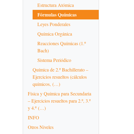
Estructura Atómica
Fórmulas Químicas
Leyes Ponderales
Química Orgánica
Reacciones Químicas (1.º
Bach)
Sistema Periódico
Química de 2.º Bachillerato –
Ejercicios resueltos (cálculos
químicos, (…)
Física y Química para Secundaria
– Ejercicios resueltos para 2.º, 3.º
y 4.º (…)
INFO
Otros Niveles