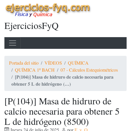
EjerciciosFyQ
Portada del sitio
VÍDEOS
QUÍMICA
QUÍMICA 1º BACH
07 - Cálculos Estequiométricos
[P(104)] Masa de hidruro de calcio necesaria para
obtener 5 L de hidrógeno (…)
[P(104)] Masa de hidruro de
calcio necesaria para obtener 5
L de hidrógeno (8500)
Jueves 24 de julio de 2025
,
por
F_y_Q