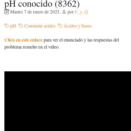
pH conocido (8362)
Martes 7 de enero de 2025
,
por
F_y_Q
pH
Constante acidez
Ácidos y bases
Clica en este enlace
para ver el enunciado y las respuestas del
problema resuelto en el vídeo.