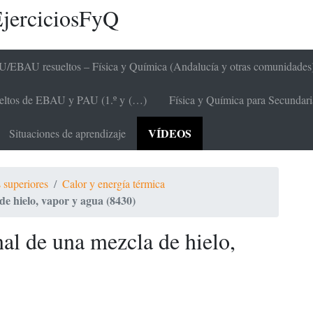
jerciciosFyQ
/EBAU resueltos – Física y Química (Andalucía y otras comunidades
sueltos de EBAU y PAU (1.º y (…)
Física y Química para Secundaria 
VÍDEOS
Situaciones de aprendizaje
 superiores
Calor y energía térmica
de hielo, vapor y agua (8430)
al de una mezcla de hielo,