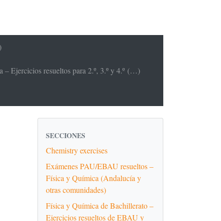
)
– Ejercicios resueltos para 2.º, 3.º y 4.º (…)
SECCIONES
Chemistry exercises
Exámenes PAU/EBAU resueltos –
Física y Química (Andalucía y
otras comunidades)
Física y Química de Bachillerato –
Ejercicios resueltos de EBAU y