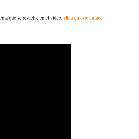
clica en este enlace
lema que se resuelve en el vídeo,
.