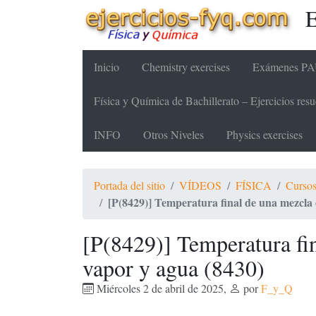
E
Inicio
Chemistry exercises
Exámenes PAU
Física y Química de Bachillerato – Ejercicios re
INFO
Otros Niveles
Physics exercises
Portada del sitio
VÍDEOS
FÍSICA
Cursos
[P(8429)] Temperatura final de una mezcla 
[P(8429)] Temperatura fin
vapor y agua (8430)
Miércoles 2 de abril de 2025
,
por
F_y_Q