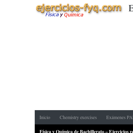
E
Inicio
Chemistry exercises
Exámenes PAU
Física y Química de Bachillerato – Ejercicios