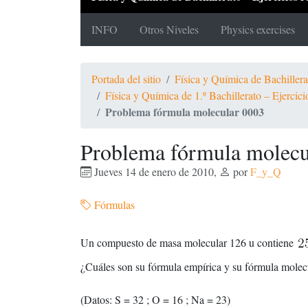
INFO
Otros Niveles
Physics exercises
Portada del sitio
Física y Química de Bachiller
Física y Química de 1.º Bachillerato – Ejercic
Problema fórmula molecular 0003
Problema fórmula molecu
Jueves 14 de enero de 2010
,
por
F_y_Q
Fórmulas
Un compuesto de masa molecular 126 u contiene
¿Cuáles son su fórmula empírica y su fórmula molec
(Datos: S = 32 ; O = 16 ; Na = 23)