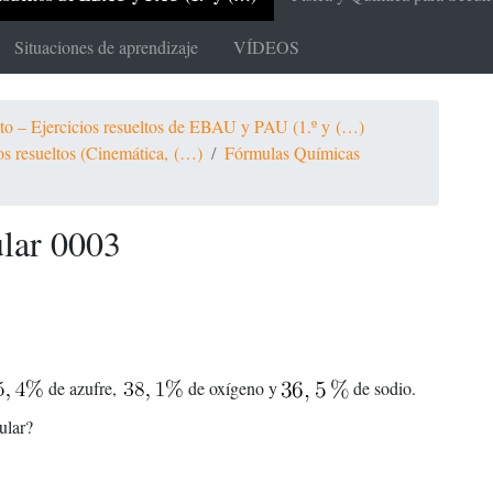
Situaciones de aprendizaje
VÍDEOS
ato – Ejercicios resueltos de EBAU y PAU (1.º y (…)
ios resueltos (Cinemática, (…)
Fórmulas Químicas
lar 0003
de azufre,
de oxígeno y
de sodio.
ular?