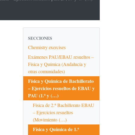
SECCIONES
Chemistry exercises
Exámenes PAU/EBAU resueltos –
Física y Química (Andalucía y
otras comunidades)
Física y Química de Bachillerato
– Ejercicios resueltos de EBAU y
PAU (1.º y (…)
Física de 2.º Bachillerato EBAU
– Ejercicios resueltos
(Movimiento (…)
Física y Química de 1.º