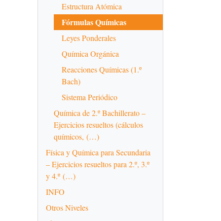
Estructura Atómica
Fórmulas Químicas
Leyes Ponderales
Química Orgánica
Reacciones Químicas (1.º
Bach)
Sistema Periódico
Química de 2.º Bachillerato –
Ejercicios resueltos (cálculos
químicos, (…)
Física y Química para Secundaria
– Ejercicios resueltos para 2.º, 3.º
y 4.º (…)
INFO
Otros Niveles