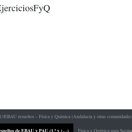
jerciciosFyQ
/EBAU resueltos – Física y Química (Andalucía y otras comunidades
 resueltos de EBAU y PAU (1.º y (…)
Física y Química para Secunda