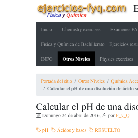
E
Inicio
Chemistry exercises
Exámenes PAU
Física y Química de Bachillerato – Ejercicios re
Otros Niveles
INFO
Physics exercises
Portada del sitio
Otros Niveles
Química Acc
Calcular el pH de una disolución de ácido s
Calcular el pH de una dis
Domingo 24 de abril de 2016
,
por
F_y_Q
pH
Ácidos y bases
RESUELTO