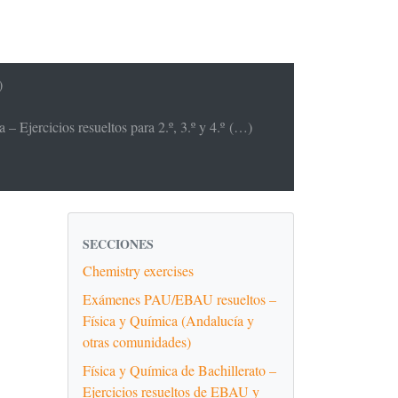
)
– Ejercicios resueltos para 2.º, 3.º y 4.º (…)
SECCIONES
Chemistry exercises
Exámenes PAU/EBAU resueltos –
Física y Química (Andalucía y
otras comunidades)
Física y Química de Bachillerato –
Ejercicios resueltos de EBAU y