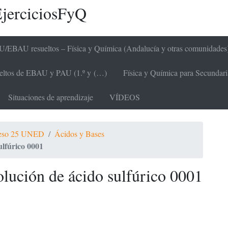
jerciciosFyQ
/EBAU resueltos – Física y Química (Andalucía y otras comunidades
sueltos de EBAU y PAU (1.º y (…)
Física y Química para Secundaria 
Situaciones de aprendizaje
VÍDEOS
eso 25 UNED
Ácidos y Bases
ulfúrico 0001
olución de ácido sulfúrico 0001