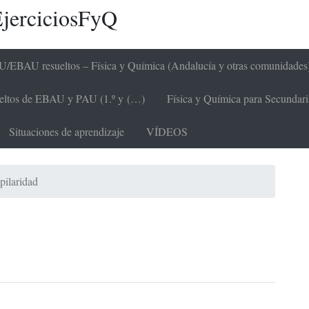
jerciciosFyQ
/EBAU resueltos – Física y Química (Andalucía y otras comunidades
sueltos de EBAU y PAU (1.º y (…)
Física y Química para Secundaria 
Situaciones de aprendizaje
VÍDEOS
pilaridad