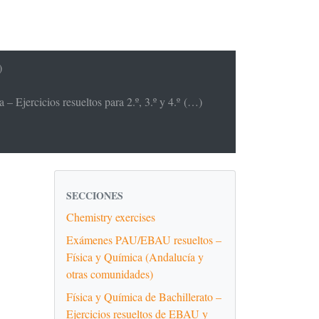
)
– Ejercicios resueltos para 2.º, 3.º y 4.º (…)
SECCIONES
Chemistry exercises
Exámenes PAU/EBAU resueltos –
Física y Química (Andalucía y
otras comunidades)
Física y Química de Bachillerato –
Ejercicios resueltos de EBAU y