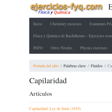
E
Inicio
Chemistry exercises
Exámenes PAU
Física y Química de Bachillerato – Ejercicios re
INFO
Otros Niveles
Physics exercises
Portada del sitio
Palabras clave
Fluidos
Ca
Capilaridad
Artículos
Capilaridad: Ley de Jurin (1829)