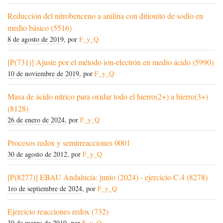
Reducción del nitrobenceno a anilina con ditionito de sodio en
medio básico (5516)
8 de agosto de 2019
, por
F_y_Q
[P(731)] Ajuste por el método ion-electrón en medio ácido (5990)
10 de noviembre de 2019
, por
F_y_Q
Masa de ácido nítrico para oxidar todo el hierro(2+) a hierro(3+)
(8128)
26 de enero de 2024
, por
F_y_Q
Procesos redox y semirreacciones 0001
30 de agosto de 2012
, por
F_y_Q
[P(8277)] EBAU Andalucía: junio (2024) - ejercicio C.4 (8278)
1ro de septiembre de 2024
, por
F_y_Q
Ejercicio reacciones redox (732)
30 de marzo de 2010
, por
F_y_Q