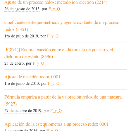
Ajuste de un proceso rédox: método ion-electrón (2214)
26 de agosto de 2013
, por
F_y_Q
Coeficientes estequiométricos y agente oxidante de un proceso
redox (5351)
1ro de julio de 2019
, por
F_y_Q
[P(871)] Redox: reacción entre el dicromato de potasio y el
dicloruro de estaño (8596)
23 de enero
, por
F_y_Q
Ajuste de reacción redox 0001
1ro de junio de 2013
, por
F_y_Q
Fórmula empírica a partir de la valoración redox de una muestra
(5927)
27 de octubre de 2019
, por
F_y_Q
Aplicación de la estequiometría a un proceso redox 0001
4 de agosto de 2016
, por
F_y_Q