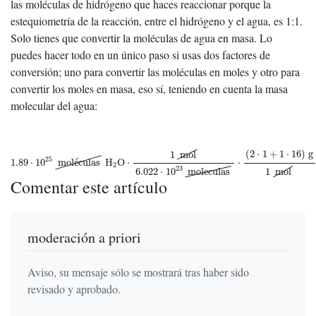
las moléculas de hidrógeno que haces reaccionar porque la
estequiometría de la reacción, entre el hidrógeno y el agua, es 1:1.
Solo tienes que convertir la moléculas de agua en masa. Lo
puedes hacer todo en un único paso si usas dos factores de
conversión; uno para convertir las moléculas en moles y otro para
convertir los moles en masa, eso sí, teniendo en cuenta la masa
molecular del agua:
1.89
⋅
10
25
moléculas
H
2
O
⋅
1
mol
6.022
⋅
10
23
moleculas
⋅
(
2
⋅
1
+
1
⋅
16
)
g
1
mo
(
2
⋅
1
+
1
⋅
16
)
g
1
mol
25
1.89
⋅
10
mol
é
culas
H
O
⋅
⋅
2
23
1
mol
6.022
⋅
10
moleculas
Comentar este artículo
moderación a priori
Aviso, su mensaje sólo se mostrará tras haber sido
revisado y aprobado.