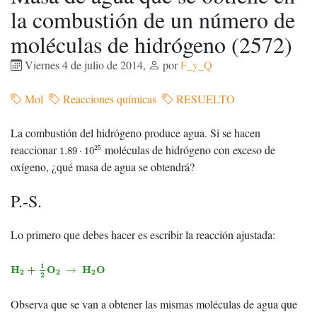
la combustión de un número de
moléculas de hidrógeno (2572)
Viernes 4 de julio de 2014
,
por
F_y_Q
Mol
Reacciones químicas
RESUELTO
La combustión del hidrógeno produce agua. Si se hacen
1.89
⋅
10
25
reaccionar
moléculas de hidrógeno con exceso de
25
1.89
⋅
10
oxígeno, ¿qué masa de agua se obtendrá?
P.-S.
Lo primero que debes hacer es escribir la reacción ajustada:
H
2
+
1
2
O
2
→
H
2
O
1
H
+
O
H
O
→
2
2
2
2
Observa que se van a obtener las mismas moléculas de agua que