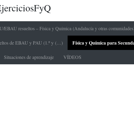
jerciciosFyQ
/EBAU resueltos – Física y Química (Andalucía y otras comunidades
Física y Química para Secundari
sueltos de EBAU y PAU (1.º y (…)
Situaciones de aprendizaje
VÍDEOS