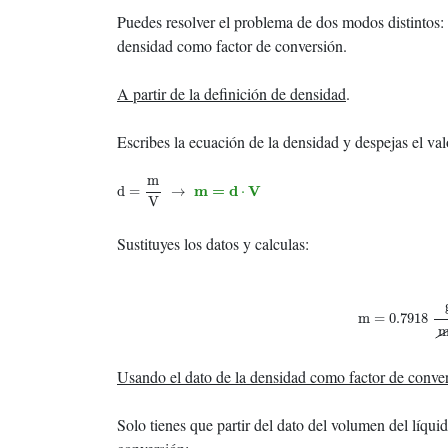
Puedes resolver el problema de dos modos distintos: a
densidad como factor de conversión.
A partir de la definición de densidad
.
Escribes la ecuación de la densidad y despejas el val
d
=
m
V
→
m
=
d
⋅
V
m
m
=
d
V
d
=
→
⋅
V
Sustituyes los datos y calculas:
m
=
0.7918
g
m
m
=
0.7918
Usando el dato de la densidad como factor de conve
Solo tienes que partir del dato del volumen del líqui