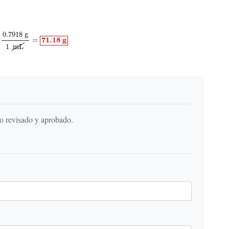
.7918
g
1
mL
=
71.18
g
0.7918
g
71.18
g
=
1
mL
do revisado y aprobado.