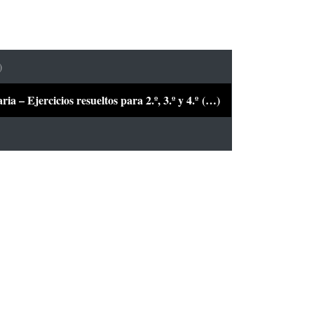
)
a – Ejercicios resueltos para 2.º, 3.º y 4.º (…)