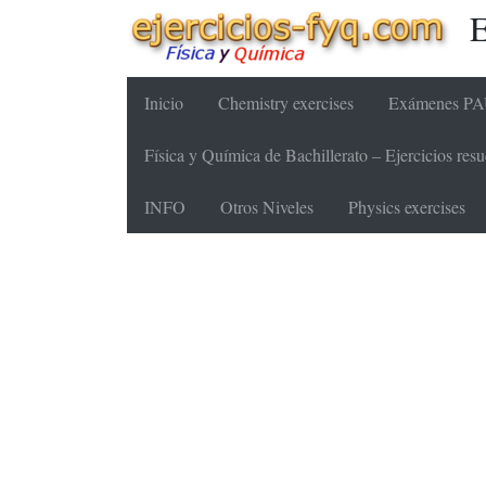
E
Inicio
Chemistry exercises
Exámenes PAU
Física y Química de Bachillerato – Ejercicios re
INFO
Otros Niveles
Physics exercises