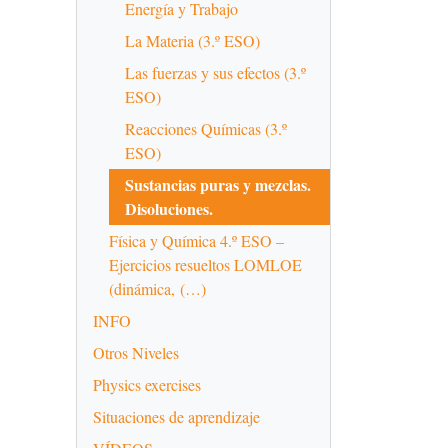
Energía y Trabajo
La Materia (3.º ESO)
Las fuerzas y sus efectos (3.º
ESO)
Reacciones Químicas (3.º
ESO)
Sustancias puras y mezclas.
Disoluciones.
Física y Química 4.º ESO –
Ejercicios resueltos LOMLOE
(dinámica, (…)
INFO
Otros Niveles
Physics exercises
Situaciones de aprendizaje