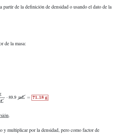
 partir de la definición de densidad o usando el dato de la
or de la masa:
L
⋅
89.9
mL
=
71.18
g
g
71.18
g
⋅
89.9
mL
=
mL
rsión
.
do y multiplicar por la densidad, pero como factor de