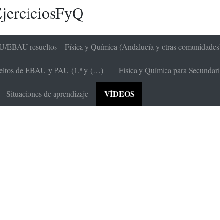
jerciciosFyQ
/EBAU resueltos – Física y Química (Andalucía y otras comunidades
sueltos de EBAU y PAU (1.º y (…)
Física y Química para Secundaria 
VÍDEOS
Situaciones de aprendizaje