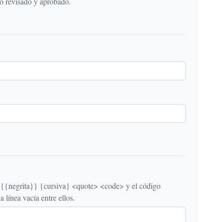
do revisado y aprobado.
egrita}} {cursiva} <quote> <code> y el código
línea vacía entre ellos.