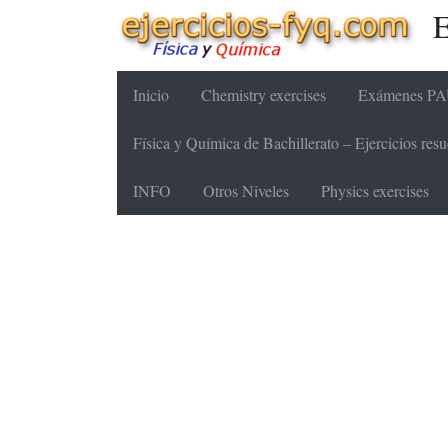
E
Inicio
Chemistry exercises
Exámenes PAU
Física y Química de Bachillerato – Ejercicios re
INFO
Otros Niveles
Physics exercises