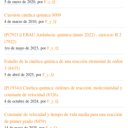
5 de enero de 2020
, por
F_y_Q
Cuestión cinética química 0009
4 de marzo de 2010
, por
F_y_Q
[P(7921)] EBAU Andalucía: química (junio 2022) - ejercicio B.2
(7922)
1ro de mayo de 2023
, por
F_y_Q
Estudio de la cinética química de una reacción elemental de orden
3 (8435)
5 de abril de 2025
, por
F_y_Q
[P(1934)] Cinética química: órdenes de reacción, molecularidad y
constante de velocidad (8326)
4 de octubre de 2024
, por
F_y_Q
Constante de velocidad y tiempo de vida media para una reacción
de primer grado (8459)
14 de mayo de 2025
, por
F_y_Q