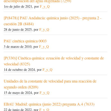
descomposición del agua oxigenada (7259)
1ro de julio de 2021
, por
F_y_Q
[P(8478)] PAU Andalucía: química junio (2025) - pregunta 2 -
cuestión 2B (8484)
28 de junio de 2025
, por
F_y_Q
PAU cinética química 0003
3 de marzo de 2010
, por
F_y_Q
[P(330)] Cinética química: ecuación de velocidad y constante de
velocidad (8325)
14 de octubre de 2024
, por
F_y_Q
Unidades de la constante de velocidad para una reacción de
segundo orden (8209)
15 de mayo de 2024
, por
F_y_Q
EBAU Madrid: química (junio 2022) pregunta A.4 (7633)
22 de junio de 2022
, por
F_y_Q