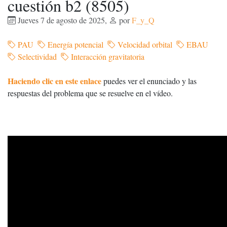
cuestión b2 (8505)
Jueves 7 de agosto de 2025
,
por
F_y_Q
PAU
Energía potencial
Velocidad orbital
EBAU
Selectividad
Interacción gravitatoria
Haciendo clic en este enlace
puedes ver el enunciado y las
respuestas del problema que se resuelve en el vídeo.