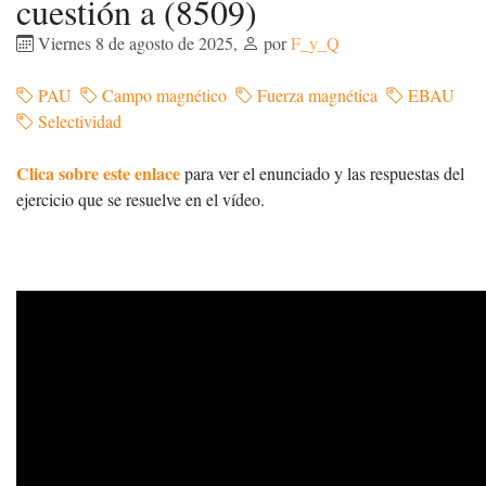
cuestión a (8509)
Viernes 8 de agosto de 2025
,
por
F_y_Q
PAU
Campo magnético
Fuerza magnética
EBAU
Selectividad
Clica sobre este enlace
para ver el enunciado y las respuestas del
ejercicio que se resuelve en el vídeo.