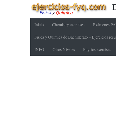
E
Inicio
Chemistry exercises
Exámenes PAU
Física y Química de Bachillerato – Ejercicios re
INFO
Otros Niveles
Physics exercises