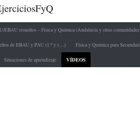
jerciciosFyQ
/EBAU resueltos – Física y Química (Andalucía y otras comunidades
sueltos de EBAU y PAU (1.º y (…)
Física y Química para Secundaria 
VÍDEOS
Situaciones de aprendizaje