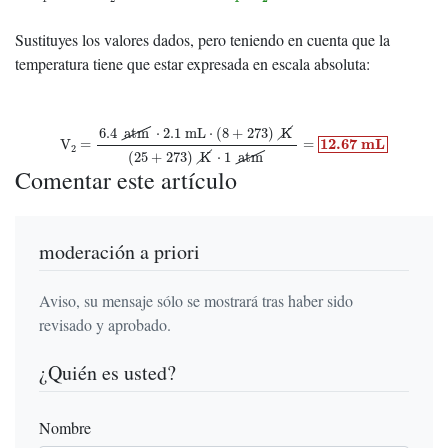
Sustituyes los valores dados, pero teniendo en cuenta que la
temperatura tiene que estar expresada en escala absoluta:
V
2
=
6.4
atm
⋅
2.1
mL
⋅
(
8
+
273
)
K
(
25
+
273
)
K
⋅
1
atm
=
12.67
m
L
6.4
atm
⋅
2.1
mL
⋅
(
8
+
273
)
K
12.67
m
L
V
=
=
2
(
25
+
273
)
K
⋅
1
atm
Comentar este artículo
moderación a priori
Aviso, su mensaje sólo se mostrará tras haber sido
revisado y aprobado.
¿Quién es usted?
Nombre