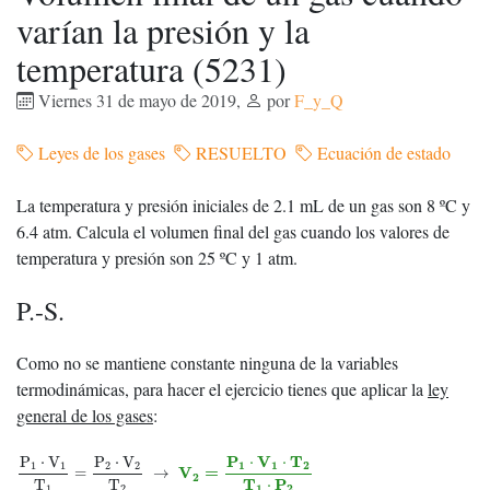
varían la presión y la
temperatura (5231)
Viernes 31 de mayo de 2019
,
por
F_y_Q
Leyes de los gases
RESUELTO
Ecuación de estado
La temperatura y presión iniciales de 2.1 mL de un gas son 8 ºC y
6.4 atm. Calcula el volumen final del gas cuando los valores de
temperatura y presión son 25 ºC y 1 atm.
P.-S.
Como no se mantiene constante ninguna de la variables
termodinámicas, para hacer el ejercicio tienes que aplicar la
ley
general de los gases
:
P
1
⋅
V
1
T
1
=
P
2
⋅
V
2
T
2
→
V
2
=
P
1
⋅
V
1
⋅
T
2
T
1
⋅
P
2
P
V
T
⋅
⋅
P
⋅
V
P
⋅
V
1
1
2
1
1
2
2
V
=
=
→
2
T
P
T
T
⋅
1
2
1
2