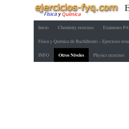
E
Inicio
Chemistry exercises
Exámenes PAU
Física y Química de Bachillerato – Ejercicios re
Otros Niveles
INFO
Physics exercises