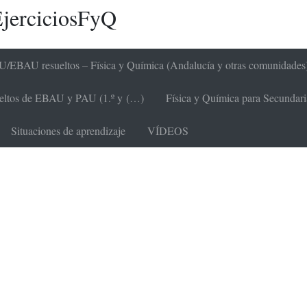
jerciciosFyQ
/EBAU resueltos – Física y Química (Andalucía y otras comunidades
sueltos de EBAU y PAU (1.º y (…)
Física y Química para Secundaria 
Situaciones de aprendizaje
VÍDEOS