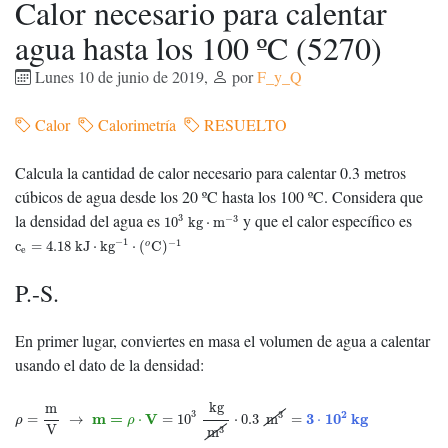
Calor necesario para calentar
agua hasta los 100 ºC (5270)
Lunes 10 de junio de 2019
,
por
F_y_Q
Calor
Calorimetría
RESUELTO
Calcula la cantidad de calor necesario para calentar 0.3 metros
cúbicos de agua desde los 20 ºC hasta los 100 ºC. Considera que
10
3
kg
⋅
m
−
3
la densidad del agua es
y que el calor específico es
3
−
3
10
kg
⋅
m
c
e
=
4.18
kJ
⋅
kg
−
1
⋅
(
o
C
)
−
1
−
1
−
1
c
=
4.18
kJ
⋅
kg
⋅
(
C
)
o
e
P.-S.
En primer lugar, conviertes en masa el volumen de agua a calentar
usando el dato de la densidad:
ρ
=
m
V
→
m
=
ρ
⋅
V
=
10
3
kg
m
3
⋅
0.3
m
3
=
3
⋅
10
2
k
g
kg
m
2
3
3
m
=
V
3
10
k
g
=
→
⋅
=
10
⋅
0.3
m
=
⋅
ρ
ρ
V
3
m