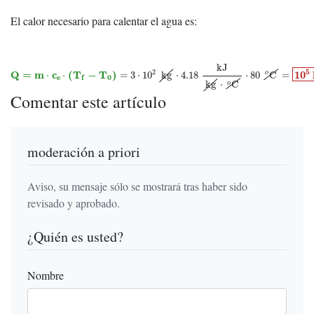
El calor necesario para calentar el agua es:
Q
=
m
⋅
c
e
⋅
(
T
f
−
T
0
)
=
3
⋅
10
2
kg
⋅
4.18
kJ
kg
⋅
o
C
⋅
80
o
C
=
10
5
k
J
kJ
5
2
Q
=
m
c
(
T
−
T
)
10
⋅
⋅
=
3
⋅
10
kg
⋅
4.18
⋅
80
C
=
o
e
0
f
kg
⋅
C
o
Comentar este artículo
moderación a priori
Aviso, su mensaje sólo se mostrará tras haber sido
revisado y aprobado.
¿Quién es usted?
Nombre