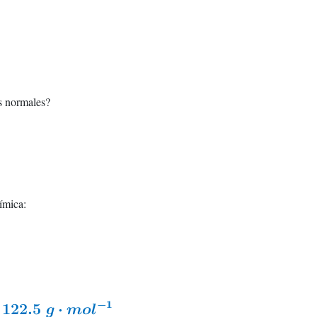
s normales?
ímica: