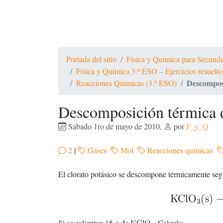
Portada del sitio
Física y Química para Secundari
Física y Química 3.º ESO – Ejercicios resue
Descomposi
Reacciones Químicas (3.º ESO)
Descomposición térmica d
Sábado 1ro de mayo de 2010
,
por
F_y_Q
2
|
Gases
Mol
Reacciones químicas
El clorato potásico se descompone térmicamente seg
Si se calientan 15 g de
. Calcula: