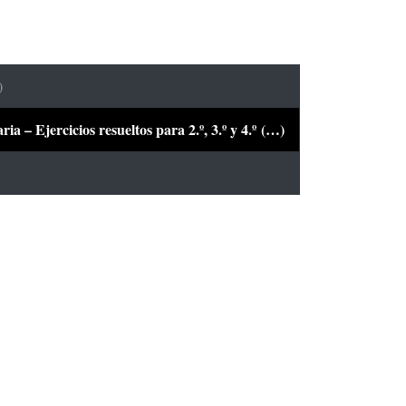
)
a – Ejercicios resueltos para 2.º, 3.º y 4.º (…)