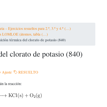
a – Ejercicios resueltos para 2.º, 3.º y 4.º (…)
ltos LOMLOE (átomos, tabla (…)
ción térmica del clorato de potasio (840)
el clorato de potasio (840)
Ajuste
RESUELTO
ún la reacción: