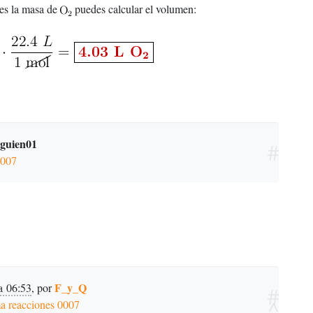
es la masa de
puedes calcular el volumen:
lguien01
#
0007
F_y_Q
a 06:53
,
por
#
^
a reacciones 0007