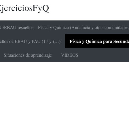
jerciciosFyQ
/EBAU resueltos – Física y Química (Andalucía y otras comunidades
Física y Química para Secundari
sueltos de EBAU y PAU (1.º y (…)
Situaciones de aprendizaje
VÍDEOS