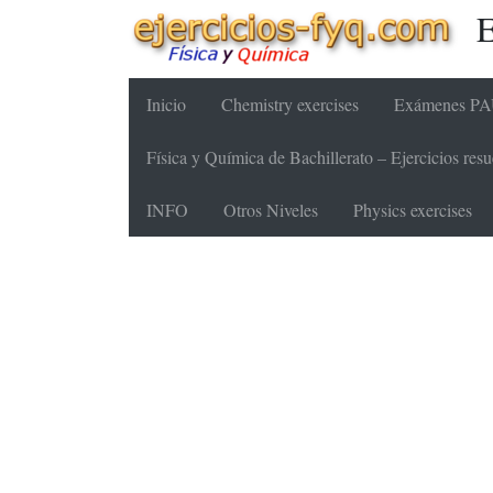
E
Inicio
Chemistry exercises
Exámenes PAU
Física y Química de Bachillerato – Ejercicios re
INFO
Otros Niveles
Physics exercises