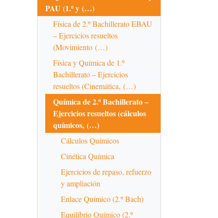
PAU (1.º y (…)
Física de 2.º Bachillerato EBAU
– Ejercicios resueltos
(Movimiento (…)
Física y Química de 1.º
Bachillerato – Ejercicios
resueltos (Cinemática, (…)
Química de 2.º Bachillerato –
Ejercicios resueltos (cálculos
químicos, (…)
Cálculos Químicos
Cinética Química
Ejercicios de repaso, refuerzo
y ampliación
Enlace Químico (2.º Bach)
Equilibrio Químico (2.º