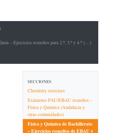
)
ria – Ejercicios resueltos para 2.º, 3.º y 4.º (…)
SECCIONES
Chemistry exercises
Exámenes PAU/EBAU resueltos –
Física y Química (Andalucía y
otras comunidades)
Física y Química de Bachillerato
– Ejercicios resueltos de EBAU y