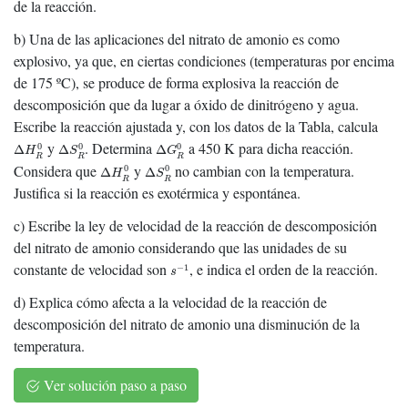
de la reacción.
b) Una de las aplicaciones del nitrato de amonio es como
explosivo, ya que, en ciertas condiciones (temperaturas por encima
de 175 ºC), se produce de forma explosiva la reacción de
descomposición que da lugar a óxido de dinitrógeno y agua.
Escribe la reacción ajustada y, con los datos de la Tabla, calcula
Δ
H
R
0
Δ
S
R
0
Δ
G
R
0
y
. Determina
a 450 K para dicha reacción.
0
0
0
Δ
Δ
Δ
H
S
G
R
R
R
Δ
H
R
0
Δ
S
R
0
Considera que
y
no cambian con la temperatura.
0
0
Δ
Δ
H
S
R
R
Justifica si la reacción es exotérmica y espontánea.
c) Escribe la ley de velocidad de la reacción de descomposición
del nitrato de amonio considerando que las unidades de su
s
−
1
constante de velocidad son
, e indica el orden de la reacción.
−
1
s
d) Explica cómo afecta a la velocidad de la reacción de
descomposición del nitrato de amonio una disminución de la
temperatura.
Ver solución paso a paso