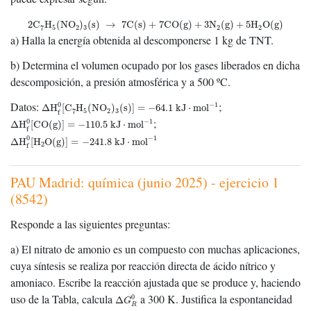
2
C
7
H
5
(
NO
2
)
3
(s)
→
7
C(s)
+
7
CO(g)
+
3
N
2
(g)
+
5
H
2
O(g)
2
C
H
(
NO
)
(s)
→
7
C(s)
+
7
CO(g)
+
3
N
(g)
+
5
H
O(g)
7
5
2
3
2
2
a) Halla la energía obtenida al descomponerse 1 kg de TNT.
b) Determina el volumen ocupado por los gases liberados en dicha
descomposición, a presión atmosférica y a 500 ºC.
Δ
H
f
0
[
C
7
H
5
(
NO
2
)
3
(s)
]
=
−
64.1
kJ
⋅
mol
−
1
Datos:
;
−
1
0
Δ
H
[
C
H
(
NO
)
(s)
]
=
−
64.1
kJ
⋅
mol
7
5
2
3
f
Δ
H
f
0
[
CO(g)
]
=
−
110.5
kJ
⋅
mol
−
1
;
−
1
0
Δ
H
[
CO(g)
]
=
−
110.5
kJ
⋅
mol
f
Δ
H
f
0
[
H
2
O(g)
]
=
−
241.8
kJ
⋅
mol
−
1
−
1
0
Δ
H
[
H
O(g)
]
=
−
241.8
kJ
⋅
mol
2
f
PAU Madrid: química (junio 2025) - ejercicio 1
(8542)
Responde a las siguientes preguntas:
a) El nitrato de amonio es un compuesto con muchas aplicaciones,
cuya síntesis se realiza por reacción directa de ácido nítrico y
amoniaco. Escribe la reacción ajustada que se produce y, haciendo
Δ
G
R
0
uso de la Tabla, calcula
a 300 K. Justifica la espontaneidad
0
Δ
G
R