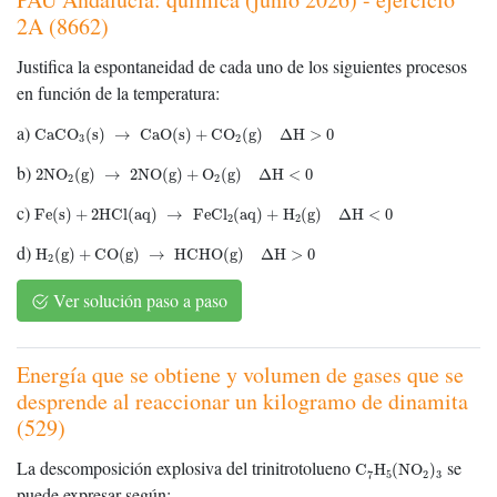
2A (8662)
Justifica la espontaneidad de cada uno de los siguientes procesos
en función de la temperatura:
CaCO
3
(
s
)
→
CaO(s)
+
CO
2
(
g
)
Δ
H
>
0
a)
CaCO
(
s
)
→
CaO(s)
+
CO
(
g
)
Δ
H
>
0
3
2
2
NO
2
(
g
)
→
2
NO(g)
+
O
2
(
g
)
Δ
H
<
0
b)
2
NO
(
g
)
→
2
NO(g)
+
O
(
g
)
Δ
H
<
0
2
2
Fe(s)
+
2
HCl(aq)
→
FeCl
2
(
aq
)
+
H
2
(
g
)
Δ
H
<
0
c)
Fe(s)
+
2
HCl(aq)
→
FeCl
(
aq
)
+
H
(
g
)
Δ
H
<
0
2
2
H
2
(
g
)
+
CO(g)
→
HCHO(g)
Δ
H
>
0
d)
H
(
g
)
+
CO(g)
→
HCHO(g)
Δ
H
>
0
2
Ver solución paso a paso
Energía que se obtiene y volumen de gases que se
desprende al reaccionar un kilogramo de dinamita
(529)
C
7
H
5
(
NO
2
)
3
La descomposición explosiva del trinitrotolueno
se
C
H
(
NO
)
7
5
2
3
puede expresar según: