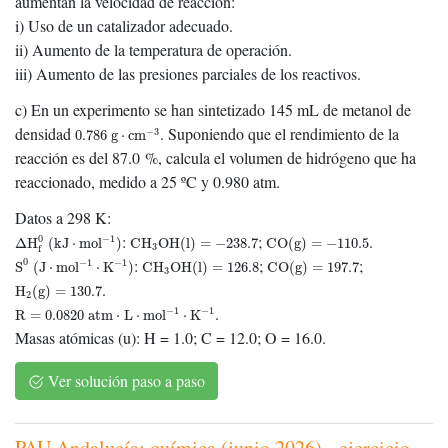
aumentan la velocidad de reacción:
i) Uso de un catalizador adecuado.
ii) Aumento de la temperatura de operación.
iii) Aumento de las presiones parciales de los reactivos.
c) En un experimento se han sintetizado 145 mL de metanol de
0.786
g
⋅
cm
−
3
densidad
. Suponiendo que el rendimiento de la
−
3
0.786
g
⋅
cm
reacción es del 87.0 %, calcula el volumen de hidrógeno que ha
reaccionado, medido a 25 ºC y 0.980 atm.
Datos a 298 K:
Δ
H
f
0
(
kJ
⋅
mol
−
1
)
CH
3
OH(l)
=
−
238.7
CO(g)
=
−
110.5
:
;
.
−
1
0
Δ
H
(
kJ
⋅
mol
)
CH
OH(l)
=
−
238.7
CO(g)
=
−
110.5
3
f
S
0
(
J
⋅
mol
−
1
⋅
K
−
1
)
CH
3
OH(l)
=
126.8
CO(g)
=
197.7
:
;
;
0
−
1
−
1
S
(
J
⋅
mol
⋅
K
)
CH
OH(l)
=
126.8
CO(g)
=
197.7
3
H
2
(g)
=
130.7
.
H
(g)
=
130.7
2
R
=
0.0820
atm
⋅
L
⋅
mol
−
1
⋅
K
−
1
.
−
1
−
1
R
=
0.0820
atm
⋅
L
⋅
mol
⋅
K
Masas atómicas (u): H = 1.0; C = 12.0; O = 16.0.
Ver solución paso a paso
PAU Andalucía: química (junio 2026) - ejercicio