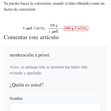
Ya puedes hacer la conversión, usando el dato obtenido como un
factor de conversión:
5
mol
CaCO
3
⋅
100
g
1
mol
=
500
g
C
a
C
O
3
100
g
500
g
C
a
C
O
5
mol
CaCO
⋅
=
3
3
1
mol
Comentar este artículo
moderación a priori
Aviso, su mensaje sólo se mostrará tras haber sido
revisado y aprobado.
¿Quién es usted?
Nombre