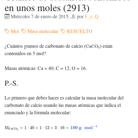
en unos moles (2913)
Miércoles 7 de enero de 2015
,
por
F_y_Q
Mol
Masa molecular
RESUELTO
CaCO
3
¿Cuántos gramos de carbonato de calcio (
) están
CaCO
3
contenidos en 5 mol?
Masas atómicas: Ca = 40; C = 12; O = 16.
P.-S.
Lo primero que debes hacer es calcular la masa molecular del
carbonato de calcio usando las masas atómicas que indica el
enunciado y la fórmula molecular:
M
CaCO
3
=
1
⋅
40
+
1
⋅
12
+
3
⋅
16
=
100
g
⋅
mol
−
1
−
1
100
g
mol
M
=
1
⋅
40
+
1
⋅
12
+
3
⋅
16
=
⋅
CaCO
3