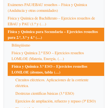
Exámenes PAU/EBAU resueltos – Física y Química
(Andalucía y otras comunidades)
Física y Química de Bachillerato – Ejercicios resueltos de
EBAU y PAU (1.º y (…)
Física y Química para Secundaria – Ejercicios resueltos
para 2.º, 3.º y 4.º (…)
Bilingüismo
Física y Química 2.º ESO – Ejercicios resueltos
LOMLOE (Materia, Energía, (…)
Física y Química 3.º ESO – Ejercicios resueltos
LOMLOE (átomos, tabla (…)
Circuitos eléctricos. Aplicaciones de la corriente
eléctrica.
Destrezas científicas básicas (3.º ESO)
Ejercicios de ampliación, refuerzo y repaso (3º ESO)