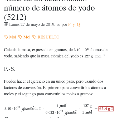
número de átomos de yodo
(5212)
Lunes 27 de mayo de 2019
,
por
F_y_Q
Mol
Mol
RESUELTO
3.10
⋅
10
23
Calcula la masa, expresada en gramos, de
átomos de
23
3.10
⋅
10
127
g
⋅
mol
−
1
yodo, sabiendo que la masa atómica del yodo es
−
1
127
g
⋅
mol
P.-S.
Puedes hacer el ejercicio en un único paso, pero usando dos
factores de conversión. El primero para convertir los átomos a
moles y el segungo para convertir los moles a gramos:
3.10
⋅
10
23
átomos
de I
⋅
1
mol
6.022
⋅
10
23
átomos
⋅
127
g
1
mol
=
65.4
g
I
127
g
1
mol
23
65.4
g
I
3.10
⋅
10
á
tomos
de I
⋅
⋅
=
23
1
mol
6.022
⋅
10
á
tomos