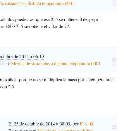
^
e sustancias a distinta temperatura 0001
cálculos puedes ver que ese 2, 5 se obtiene al despejar la
es 180 / 2, 5 se obtiene el valor de 72.
octubre de 2014 a 06:19
#
^
sta a:
Mezcla de sustancias a distinta temperatura 0001
 explicar porque no se multiplica la masa por la temperatura?
uedo 2,5
F_y_Q
El 25 de octubre de 2014 a 08:09
,
por
#
En respuesta a:
Mezcla de sustancias a distinta