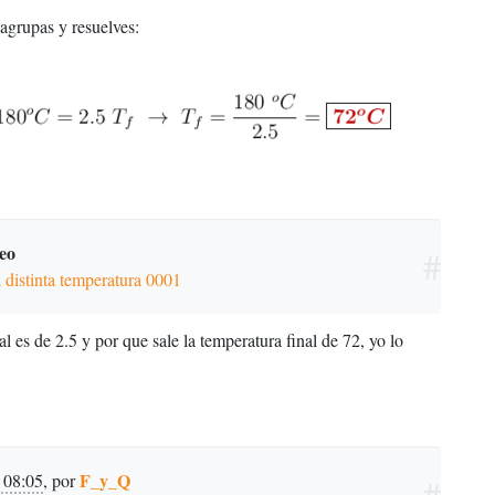
 agrupas y resuelves:
leo
#
 distinta temperatura 0001
l es de 2.5 y por que sale la temperatura final de 72, yo lo
F_y_Q
 08:05
,
por
#