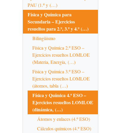
PAU (1.º y (…)
Física y Química para
Secundaria – Ejercicios
resueltos para 2.º, 3.º y 4.º (…)
Bilingüismo
Física y Química 2.º ESO –
Ejercicios resueltos LOMLOE
(Materia, Energía, (…)
Física y Química 3.º ESO –
Ejercicios resueltos LOMLOE
(átomos, tabla (…)
Física y Química 4.º ESO –
Ejercicios resueltos LOMLOE
(dinámica, (…)
Átomos y enlaces (4.º ESO)
Cálculos químicos (4.º ESO)