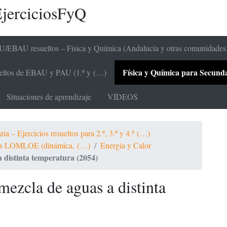
jerciciosFyQ
/EBAU resueltos – Física y Química (Andalucía y otras comunidades
Física y Química para Secundari
sueltos de EBAU y PAU (1.º y (…)
Situaciones de aprendizaje
VÍDEOS
a – Ejercicios resueltos para 2.º, 3.º y 4.º (…)
ltos LOMLOE (dinámica, (…)
Energía y Calor
 distinta temperatura (2054)
mezcla de aguas a distinta