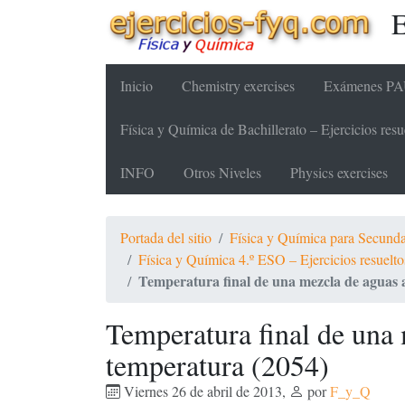
E
Inicio
Chemistry exercises
Exámenes PAU
Física y Química de Bachillerato – Ejercicios re
INFO
Otros Niveles
Physics exercises
Portada del sitio
Física y Química para Secundari
Física y Química 4.º ESO – Ejercicios resue
Temperatura final de una mezcla de aguas a
Temperatura final de una 
temperatura (2054)
Viernes 26 de abril de 2013
,
por
F_y_Q