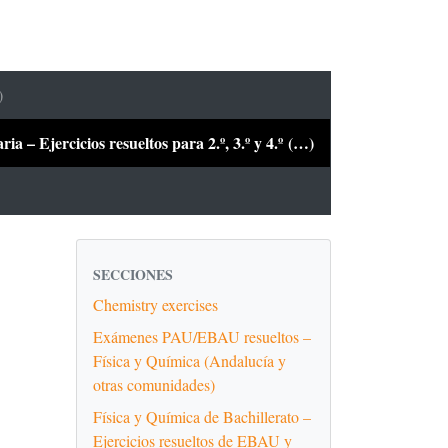
)
a – Ejercicios resueltos para 2.º, 3.º y 4.º (…)
SECCIONES
Chemistry exercises
Exámenes PAU/EBAU resueltos –
Física y Química (Andalucía y
otras comunidades)
Física y Química de Bachillerato –
Ejercicios resueltos de EBAU y