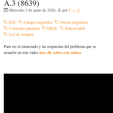
A.3 (8639)
Miércoles 3 de junio de 2026
,
por
F_y_Q
PAU
Campo magnético
Fuerza magnética
Corrientes paralelas
EBAU
Selectividad
Ley de Ampère
Para ver el enunciado y las respuestas del problema que se
haz clic sobre este enlace
resuelve en este vídeo
.