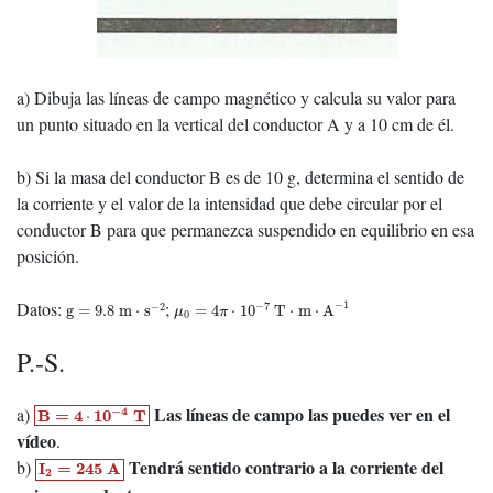
a) Dibuja las líneas de campo magnético y calcula su valor para
un punto situado en la vertical del conductor A y a 10 cm de él.
b) Si la masa del conductor B es de 10 g, determina el sentido de
la corriente y el valor de la intensidad que debe circular por el
conductor B para que permanezca suspendido en equilibrio en esa
posición.
μ
0
=
4
π
⋅
10
−
7
T
⋅
m
⋅
A
−
1
g
=
9.8
m
⋅
s
−
2
Datos:
;
−
1
−
7
−
2
g
=
9.8
m
⋅
s
=
4
⋅
10
T
⋅
m
⋅
A
μ
π
0
P.-S.
B
=
4
⋅
10
−
4
T
Las líneas de campo las puedes ver en el
a)
−
4
B
=
4
10
T
⋅
vídeo
.
I
2
=
245
A
Tendrá sentido contrario a la corriente del
b)
I
=
245
A
2