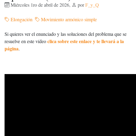
Miércoles 1ro de abril de 2026
,
por
F_y_Q
Elongación
Movimiento armónico simple
Si quieres ver el enunciado y las soluciones del problema que se
clica sobre este enlace y te llevará a la
resuelve en este vídeo
página
.