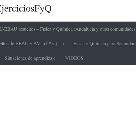
jerciciosFyQ
/EBAU resueltos – Física y Química (Andalucía y otras comunidades
sueltos de EBAU y PAU (1.º y (…)
Física y Química para Secundaria 
Situaciones de aprendizaje
VÍDEOS