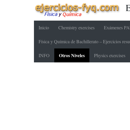
E
Inicio
Chemistry exercises
Exámenes PAU
Física y Química de Bachillerato – Ejercicios re
Otros Niveles
INFO
Physics exercises