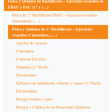
Física y Química de Bachillerato – Ejercicios resueltos de
EBAU y PAU (1.º y (…)
Física de 2.º Bachillerato EBAU – Ejercicios resueltos
(Movimiento (…)
Física y Química de 1.º Bachillerato – Ejercicios
resueltos (Cinemática, (…)
Algebra de vectores
Cinemática
Corriente Eléctrica
Dinámica (1.º Bach)
Disoluciones
Ejercicios de ampliación, refuerzo y repaso (1.º Bach)
Electrostática
Energía térmica y calor
Energía y Cinética de las Reacciones Químicas