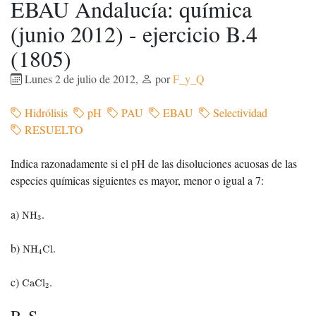
EBAU Andalucía: química
(junio 2012) - ejercicio B.4
(1805)
Lunes 2 de julio de 2012
,
por
F_y_Q
Hidrólisis
pH
PAU
EBAU
Selectividad
RESUELTO
Indica razonadamente si el pH de las disoluciones acuosas de las
especies químicas siguientes es mayor, menor o igual a 7:
NH
3
a)
.
NH
3
NH
4
Cl
b)
.
NH
Cl
4
CaCl
2
c)
.
CaCl
2