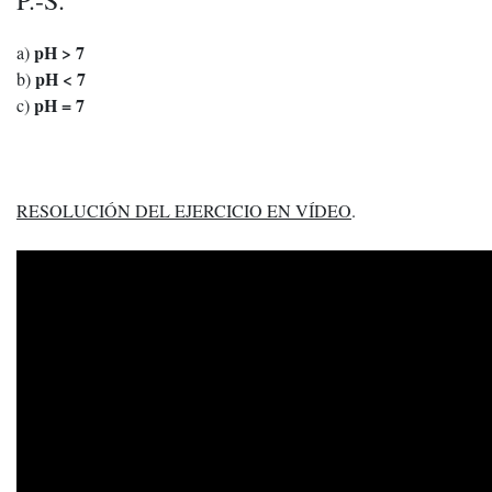
P.-S.
pH > 7
a)
pH < 7
b)
pH = 7
c)
RESOLUCIÓN DEL EJERCICIO EN VÍDEO
.