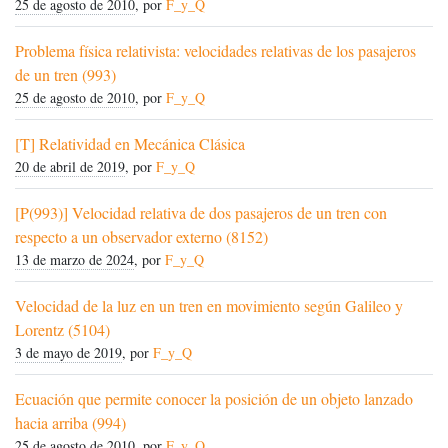
25 de agosto de 2010
, por
F_y_Q
Problema física relativista: velocidades relativas de los pasajeros
de un tren (993)
25 de agosto de 2010
, por
F_y_Q
[T] Relatividad en Mecánica Clásica
20 de abril de 2019
, por
F_y_Q
[P(993)] Velocidad relativa de dos pasajeros de un tren con
respecto a un observador externo (8152)
13 de marzo de 2024
, por
F_y_Q
Velocidad de la luz en un tren en movimiento según Galileo y
Lorentz (5104)
3 de mayo de 2019
, por
F_y_Q
Ecuación que permite conocer la posición de un objeto lanzado
hacia arriba (994)
25 de agosto de 2010
, por
F_y_Q