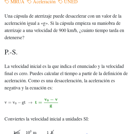
MRUA
Aceleración
UNED
Una cápsula de aterrizaje puede desacelerar con un valor de la
aceleración igual a «g». Si la cápsula empieza su maniobra de
aterrizaje a una velocidad de 900 km/h, ¿cuánto tiempo tarda en
detenerse?
P.-S.
La velocidad inicial es la que indica el enunciado y la velocidad
final es cero. Puedes calcular el tiempo a partir de la definición de
aceleración. Como es una desaceleración, la aceleración es
negativa y la ecuación es:
v
=
v
0
−
gt
→
t
=
v
0
−
v
g
v
−
v
0
t
=
v
=
v
−
gt
→
0
g
Conviertes la velocidad inicial a unidades SI:
900
km
h
⋅
10
3
m
1
km
⋅
1
h
3.6
⋅
10
3
s
=
250
m
⋅
s
−
1
3
km
1
h
10
m