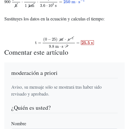
−
1
250
m
s
900
⋅
⋅
=
⋅
3
h
1
km
3.6
⋅
10
s
Sustituyes los datos en la ecuación y calculas el tiempo:
t
=
(
0
−
25
)
m
⋅
s
−
1
9.8
m
⋅
s
−
2
=
25.5
s
−
1
(
0
−
25
)
m
⋅
s
25.5
s
t
=
=
−
2
9.8
m
⋅
s
Comentar este artículo
moderación a priori
Aviso, su mensaje sólo se mostrará tras haber sido
revisado y aprobado.
¿Quién es usted?
Nombre