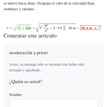
se mueve hacia abajo. Despejas el valor de la velocidad final,
sustituyes y calculas:
v
=
v
0
2
+
2
g
h
=
5
2
m
2
s
2
+
2
⋅
9.8
m
s
2
⋅
40
m
=
28.4
m
⋅
s
−
1
2
m
√
√
m
−
1
2
2
v
=
v
+
2
g
h
28.4
m
s
=
5
+
2
⋅
9.8
⋅
40
m
=
⋅
0
2
2
s
s
Comentar este artículo
moderación a priori
Aviso, su mensaje sólo se mostrará tras haber sido
revisado y aprobado.
¿Quién es usted?
Nombre