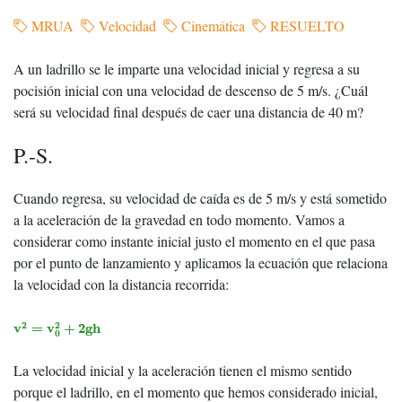
MRUA
Velocidad
Cinemática
RESUELTO
A un ladrillo se le imparte una velocidad inicial y regresa a su
pocisión inicial con una velocidad de descenso de 5 m/s. ¿Cuál
será su velocidad final después de caer una distancia de 40 m?
P.-S.
Cuando regresa, su velocidad de caída es de 5 m/s y está sometido
a la aceleración de la gravedad en todo momento. Vamos a
considerar como instante inicial justo el momento en el que pasa
por el punto de lanzamiento y aplicamos la ecuación que relaciona
la velocidad con la distancia recorrida:
v
2
=
v
0
2
+
2
g
h
2
2
v
=
v
+
2
g
h
0
La velocidad inicial y la aceleración tienen el mismo sentido
porque el ladrillo, en el momento que hemos considerado inicial,