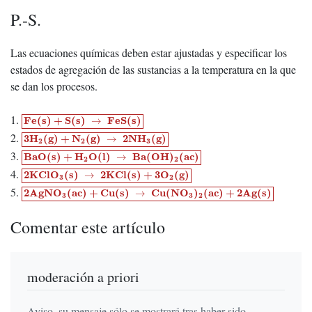
P.-S.
Las ecuaciones químicas deben estar ajustadas y especificar los
estados de agregación de las sustancias a la temperatura en la que
se dan los procesos.
F
e
(
s
)
+
S
(
s
)
→
F
e
S
(
s
)
1.
F
e
(
s
)
+
S
(
s
)
F
e
S
(
s
)
→
3
H
2
(
g
)
+
N
2
(
g
)
→
2
N
H
3
(
g
)
2.
3
H
(
g
)
+
N
(
g
)
2
N
H
(
g
)
→
2
2
3
B
a
O
(
s
)
+
H
2
O
(
l
)
→
B
a
(
O
H
)
2
(
a
c
)
3.
B
a
O
(
s
)
+
H
O
(
l
)
B
a
(
O
H
)
(
a
c
)
→
2
2
2
K
C
l
O
3
(
s
)
→
2
K
C
l
(
s
)
+
3
O
2
(
g
)
4.
2
K
C
l
O
(
s
)
2
K
C
l
(
s
)
+
3
O
(
g
)
→
3
2
2
A
g
N
O
3
(
a
c
)
+
C
u
(
s
)
→
C
u
(
N
O
3
)
2
(
a
c
)
+
2
A
g
(
s
)
5.
2
A
g
N
O
(
a
c
)
+
C
u
(
s
)
C
u
(
N
O
)
(
a
c
)
+
2
A
g
(
s
)
→
3
3
2
Comentar este artículo
moderación a priori
Aviso, su mensaje sólo se mostrará tras haber sido