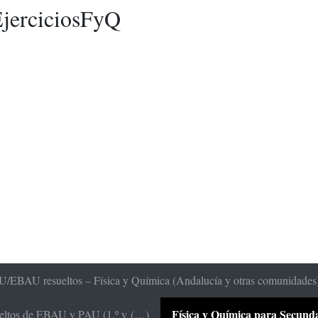
jerciciosFyQ
/EBAU resueltos – Física y Química (Andalucía y otras comunidades
Física y Química para Secundari
sueltos de EBAU y PAU (1.º y (…)