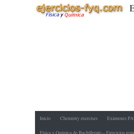
E
Inicio
Chemistry exercises
Exámenes PAU
Física y Química de Bachillerato – Ejercicios re