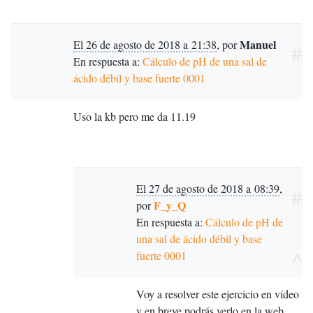
Manuel
El 26 de agosto de 2018 a 21:38
,
por
#
En respuesta a:
Cálculo de pH de una sal de
ácido débil y base fuerte 0001
Uso la kb pero me da 11.19
El 27 de agosto de 2018 a 08:39
,
#
F_y_Q
por
En respuesta a:
Cálculo de pH de
una sal de ácido débil y base
^
fuerte 0001
Voy a resolver este ejercicio en vídeo
y en breve podrás verlo en la web,