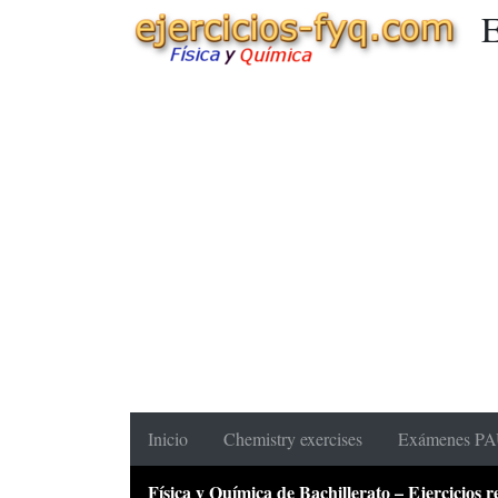
E
Inicio
Chemistry exercises
Exámenes PAU
Física y Química de Bachillerato – Ejercicios