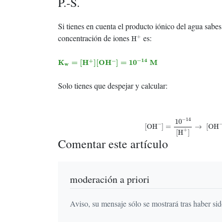
P.-S.
Si tienes en cuenta el producto iónico del agua sabe
H
+
concentración de iones
es:
+
H
K
w
=
[
H
+
]
[
O
H
−
]
=
10
−
14
M
−
14
+
−
K
=
[
H
]
[
O
H
]
=
10
M
w
Solo tienes que despejar y calcular:
[
OH
−
]
=
10
−
14
[
H
+
]
→
[
O
−
14
10
−
[
OH
]
=
→
[
OH
+
[
H
]
Comentar este artículo
moderación a priori
Aviso, su mensaje sólo se mostrará tras haber si