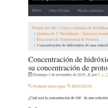
INFO
Otros Niveles
Physics exercises
Portada del sitio
Física y Química de Bachiller
Química de 2.º Bachillerato – Ejercicios resue
Reacciones de Transferencia de Protones
Concentración de hidróxidos de una soluci
Concentración de hidróxi
su concentración de prot
Domingo 3 de noviembre de 2019
,
por
F_y_
Producto iónico agua
RESUELTO
OH
−
¿Cuál será la concentración de
de una solución
−
OH