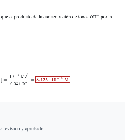
OH
−
s que el producto de la concentración de iones
por la
−
OH
H
−
]
=
10
−
14
M
2
0.031
M
=
3.125
⋅
10
−
13
M
−
14
2
10
M
−
13
−
3.125
10
M
]
=
=
⋅
0.031
M
do revisado y aprobado.