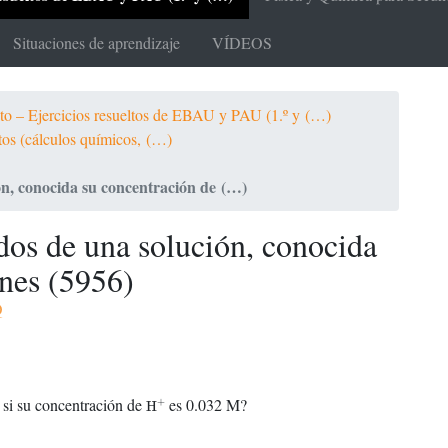
Situaciones de aprendizaje
VÍDEOS
ato – Ejercicios resueltos de EBAU y PAU (1.º y (…)
ltos (cálculos químicos, (…)
ón, conocida su concentración de (…)
dos de una solución, conocida
ones (5956)
Q
H
+
 si su concentración de
es 0.032 M?
+
H