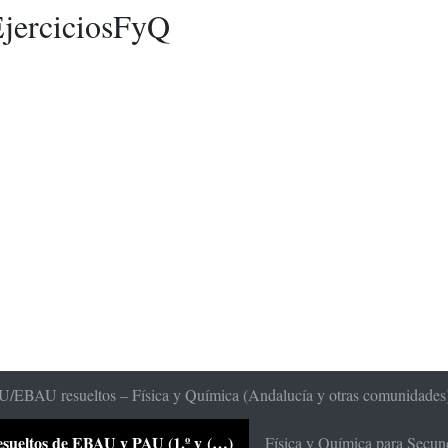
jerciciosFyQ
/EBAU resueltos – Física y Química (Andalucía y otras comunidades
 resueltos de EBAU y PAU (1.º y (…)
Física y Química para Secunda