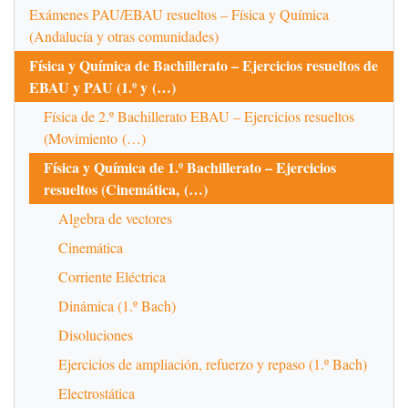
Exámenes PAU/EBAU resueltos – Física y Química
(Andalucía y otras comunidades)
Física y Química de Bachillerato – Ejercicios resueltos de
EBAU y PAU (1.º y (…)
Física de 2.º Bachillerato EBAU – Ejercicios resueltos
(Movimiento (…)
Física y Química de 1.º Bachillerato – Ejercicios
resueltos (Cinemática, (…)
Algebra de vectores
Cinemática
Corriente Eléctrica
Dinámica (1.º Bach)
Disoluciones
Ejercicios de ampliación, refuerzo y repaso (1.º Bach)
Electrostática