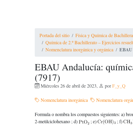
Portada del sitio
Física y Química de Bachiller
Química de 2.º Bachillerato – Ejercicios resue
EBAU A
Nomenclatura inorgánica y orgánica
EBAU Andalucía: química 
(7917)
Miércoles 26 de abril de 2023
,
por
F_y_Q
Nomenclatura inorgánica
Nomenclatura orgá
Formula o nombra los compuestos siguientes: a) brom
2-metilciclohexano ; d)
; e)
; f)