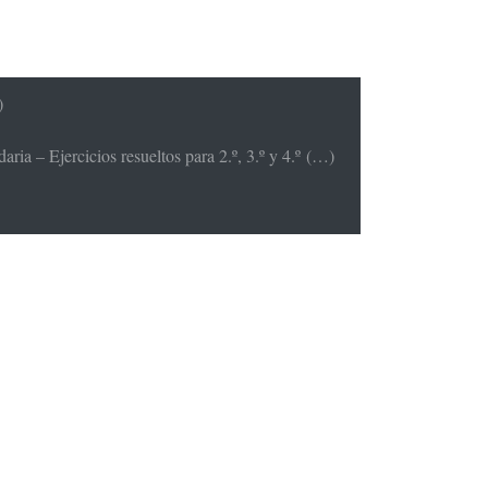
)
ria – Ejercicios resueltos para 2.º, 3.º y 4.º (…)