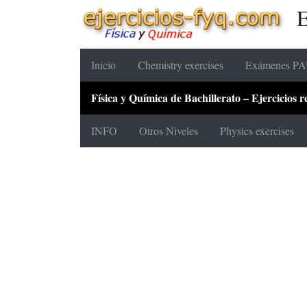
E
Inicio
Chemistry exercises
Exámenes PAU
Física y Química de Bachillerato – Ejercicios
INFO
Otros Niveles
Physics exercises