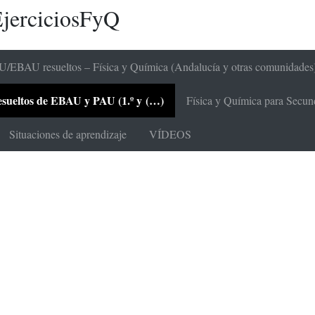
jerciciosFyQ
/EBAU resueltos – Física y Química (Andalucía y otras comunidades
 resueltos de EBAU y PAU (1.º y (…)
Física y Química para Secunda
Situaciones de aprendizaje
VÍDEOS