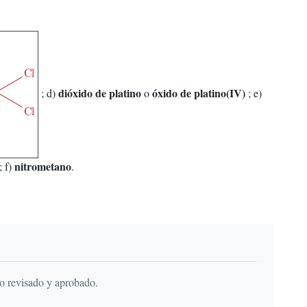
dióxido de platino
óxido de platino(IV)
; d)
o
; e)
nitrometano
; f)
.
do revisado y aprobado.