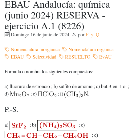
EBAU Andalucía: química
(junio 2024) RESERVA -
ejercicio A.1 (8226)
Domingo 16 de junio de 2024
,
por
F_y_Q
Nomenclatura inorgánica
Nomenclatura orgánica
EBAU
Selectividad
RESUELTO
EvAU
Formula o nombra los siguientes compuestos:
a) fluoruro de estroncio ; b) sulfito de amonio ; c) but-3-en-1-ol ;
d)
; e)
; f)
.
P.-S.
a)
; b)
; c)
; e)