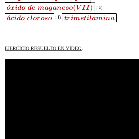
; e)
; f)
EJERCICIO RESUELTO EN VÍDEO
.