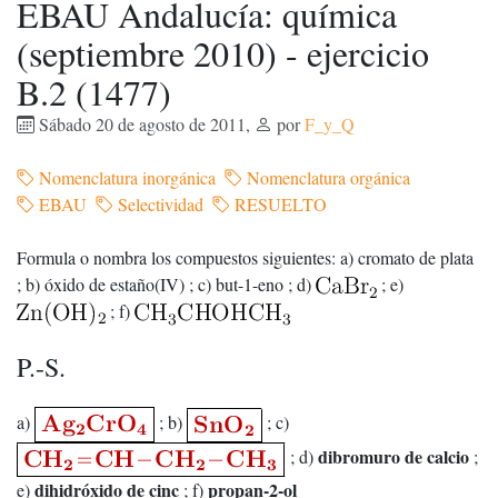
EBAU Andalucía: química
(septiembre 2010) - ejercicio
B.2 (1477)
Sábado 20 de agosto de 2011
,
por
F_y_Q
Nomenclatura inorgánica
Nomenclatura orgánica
EBAU
Selectividad
RESUELTO
Formula o nombra los compuestos siguientes: a) cromato de plata
; b) óxido de estaño(IV) ; c) but-1-eno ; d)
; e)
; f)
P.-S.
a)
; b)
; c)
dibromuro de calcio
; d)
;
dihidróxido de cinc
propan-2-ol
e)
; f)