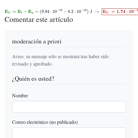
E
C
=
E
i
−
E
u
=
(
9.94
⋅
10
−
19
−
8.2
⋅
10
−
19
)
J
→
E
C
=
1.74
⋅
10
−
19
J
−
−
19
−
19
E
=
E
−
E
E
=
1.74
10
=
(
9.94
⋅
10
−
8.2
⋅
10
)
J
→
⋅
u
i
C
C
Comentar este artículo
moderación a priori
Aviso, su mensaje sólo se mostrará tras haber sido
revisado y aprobado.
¿Quién es usted?
Nombre
Correo electrónico (no publicado)