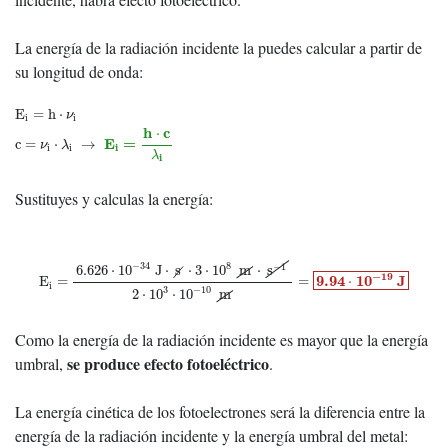
La energía de la radiación incidente la puedes calcular a partir de
su longitud de onda:
E
i
=
h
⋅
ν
i
c
=
ν
i
⋅
λ
i
→
E
i
=
h
⋅
c
λ
i
E
=
h
⋅
ν
i
i
h
c
⋅
E
=
c
=
⋅
→
ν
λ
i
i
i
λ
i
Sustituyes y calculas la energía:
E
i
=
6.626
⋅
10
−
34
J
⋅
s
⋅
3
⋅
10
8
m
⋅
s
−
1
2
⋅
10
3
⋅
10
−
10
m
=
9.94
⋅
10
−
19
J
−
34
8
−
1
6.626
⋅
10
J
⋅
s
⋅
3
⋅
10
m
⋅
s
−
19
9.94
10
J
E
=
=
⋅
i
3
−
10
2
⋅
10
⋅
10
m
Como la energía de la radiación incidente es mayor que la energía
se produce efecto fotoeléctrico
umbral,
.
La energía cinética de los fotoelectrones será la diferencia entre la
energía de la radiación incidente y la energía umbral del metal: