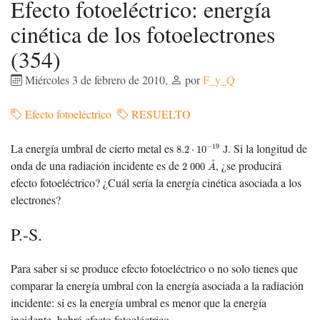
Efecto fotoeléctrico: energía
cinética de los fotoelectrones
(354)
Miércoles 3 de febrero de 2010
,
por
F_y_Q
Efecto fotoeléctrico
RESUELTO
8.2
⋅
10
−
19
J
La energía umbral de cierto metal es
. Si la longitud de
−
19
8.2
⋅
10
J
2
000
A
˚
˚
onda de una radiación incidente es de
, ¿se producirá
2
000
A
efecto fotoeléctrico? ¿Cuál sería la energía cinética asociada a los
electrones?
P.-S.
Para saber si se produce efecto fotoeléctrico o no solo tienes que
comparar la energía umbral con la energía asociada a la radiación
incidente: si es la energía umbral es menor que la energía
incidente, habrá efecto fotoeléctrico.