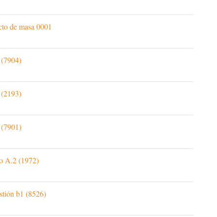
ecto de masa 0001
 (7904)
 (2193)
 (7901)
io A.2 (1972)
stión b1 (8526)