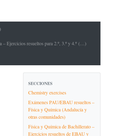
)
– Ejercicios resueltos para 2.º, 3.º y 4.º (…)
SECCIONES
Chemistry exercises
Exámenes PAU/EBAU resueltos –
Física y Química (Andalucía y
otras comunidades)
Física y Química de Bachillerato –
Ejercicios resueltos de EBAU y