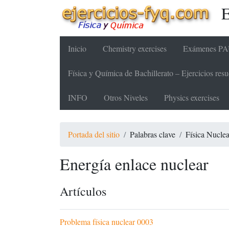
E
Inicio
Chemistry exercises
Exámenes PAU
Física y Química de Bachillerato – Ejercicios re
INFO
Otros Niveles
Physics exercises
Portada del sitio
Palabras clave
Física Nuclea
Energía enlace nuclear
Artículos
Problema física nuclear 0003