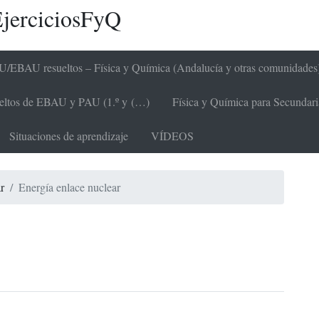
jerciciosFyQ
/EBAU resueltos – Física y Química (Andalucía y otras comunidades
sueltos de EBAU y PAU (1.º y (…)
Física y Química para Secundaria 
Situaciones de aprendizaje
VÍDEOS
r
Energía enlace nuclear