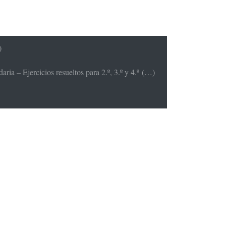
)
ria – Ejercicios resueltos para 2.º, 3.º y 4.º (…)