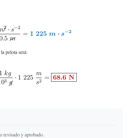
la pelota será:
do revisado y aprobado.