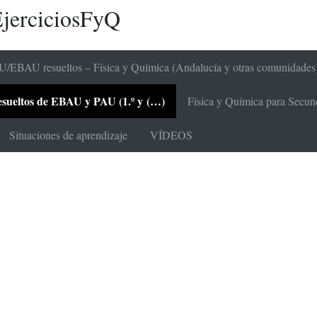
jerciciosFyQ
/EBAU resueltos – Física y Química (Andalucía y otras comunidades
 resueltos de EBAU y PAU (1.º y (…)
Física y Química para Secunda
Situaciones de aprendizaje
VÍDEOS