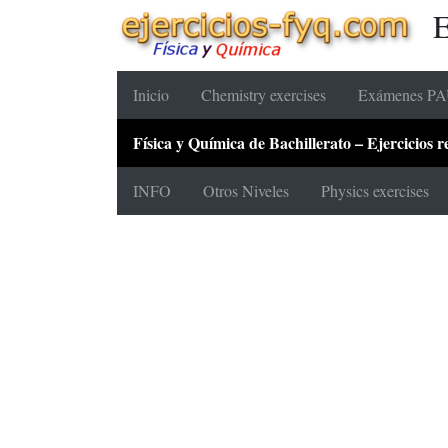
E
Inicio
Chemistry exercises
Exámenes PAU
Física y Química de Bachillerato – Ejercicios
INFO
Otros Niveles
Physics exercises