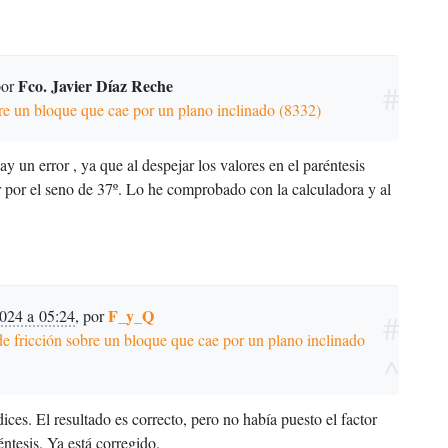
Fco. Javier Díaz Reche
por
#
re un bloque que cae por un plano inclinado (8332)
y un error , ya que al despejar los valores en el paréntesis
 por el seno de 37º. Lo he comprobado con la calculadora y al
F_y_Q
2024 a 05:24
,
por
#
e fricción sobre un bloque que cae por un plano inclinado
^
ices. El resultado es correcto, pero no había puesto el factor
ntesis. Ya está corregido.