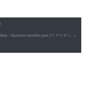
)
ria – Ejercicios resueltos para 2.º, 3.º y 4.º (…)