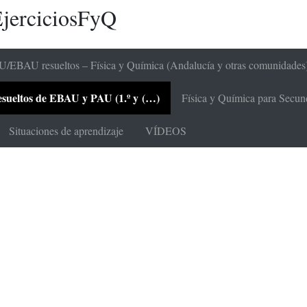
jerciciosFyQ
/EBAU resueltos – Física y Química (Andalucía y otras comunidades
 resueltos de EBAU y PAU (1.º y (…)
Física y Química para Secunda
Situaciones de aprendizaje
VÍDEOS