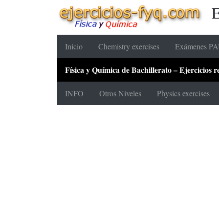
E
Inicio
Chemistry exercises
Exámenes PAU
Física y Química de Bachillerato – Ejercicios
INFO
Otros Niveles
Physics exercises