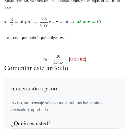
Sustituyes los valores de las aceleraciones y despejas el valor de
«x»:
x
⋅
g
a
=
10
+
x
→
9.8
0.22
x
−
x
=
10
→
43.45
x
=
10
g
9.8
43.45
x
=
10
x
⋅
=
10
+
x
→
x
−
x
=
10
→
a
0.22
La masa que habrá que colgar es:
m
=
10
43.45
=
0.23
k
g
10
0.23
k
g
m
=
=
43.45
Comentar este artículo
moderación a priori
Aviso, su mensaje sólo se mostrará tras haber sido
revisado y aprobado.
¿Quién es usted?