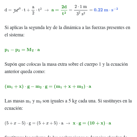
d
=
v
0
0
⋅
t
+
a
2
⋅
t
2
→
a
=
2
d
t
2
=
2
⋅
1
m
3
2
s
2
=
0.22
m
⋅
s
−
2
2
d
2
⋅
1
m
a
0
−
2
2
a
=
0.22
m
s
d
=
v
⋅
t
+
⋅
t
→
=
=
⋅
0
2
2
t
2
2
3
s
Si aplicas la segunda ley de la dinámica a las fuerzas presentes en
el sistema:
p
1
−
p
2
=
M
T
⋅
a
p
−
p
=
M
a
⋅
1
2
T
Supón que colocas la masa extra sobre el cuerpo 1 y la ecuación
anterior queda como:
(
m
1
+
x
)
⋅
g
−
m
2
⋅
g
=
(
m
1
+
x
+
m
2
)
⋅
a
(
m
+
x
)
g
−
m
g
=
(
m
+
x
+
m
)
a
⋅
⋅
⋅
1
2
1
2
Las masas
y
son iguales a 5 kg cada una. Si sustituyes en la
m
1
m
2
m
m
1
2
ecuación:
(
5
+
x
−
5
)
⋅
g
=
(
5
+
x
+
5
)
⋅
a
→
x
⋅
g
=
(
10
+
x
)
⋅
a
x
g
=
(
10
+
x
)
a
(
5
+
−
5
)
⋅
g
=
(
5
+
+
5
)
⋅
a
→
⋅
⋅
x
x