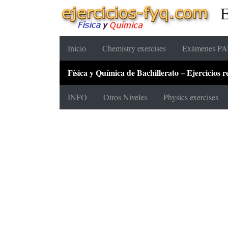
E
Inicio
Chemistry exercises
Exámenes PAU
Física y Química de Bachillerato – Ejercicios
INFO
Otros Niveles
Physics exercises