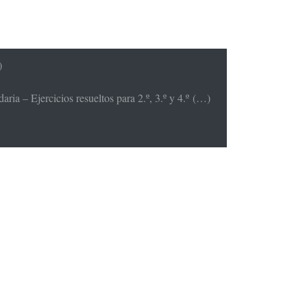
)
ria – Ejercicios resueltos para 2.º, 3.º y 4.º (…)