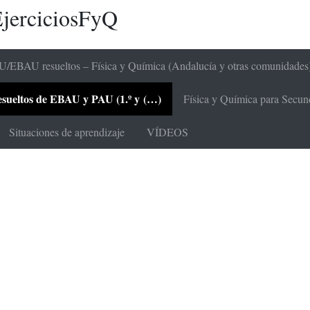
jerciciosFyQ
/EBAU resueltos – Física y Química (Andalucía y otras comunidades
 resueltos de EBAU y PAU (1.º y (…)
Física y Química para Secunda
Situaciones de aprendizaje
VÍDEOS