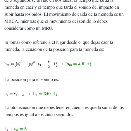
moneda en caer y el tiempo que tarda el sonido del impacto en
subir hasta los oídos. El movimiento de caída de la moneda es un
MRUA, mientras que el movimiento del sonido lo debes
considerar como un MRU.
Si tomas como referencia el lugar desde el que dejas caer la
moneda, la ecuación de la posición para la moneda es:
h
m
=
h
0
0
+
v
0
0
⋅
t
1
+
g
2
⋅
t
1
2
→
h
m
=
4.9
⋅
t
1
2
g
0
0
2
2
h
=
4.9
t
h
=
h
+
v
⋅
t
+
⋅
t
→
⋅
m
m
0
0
1
1
1
2
La posición para el sonido es:
h
s
=
v
s
⋅
t
2
→
h
s
=
340
⋅
t
2
h
=
340
t
h
=
v
⋅
t
→
⋅
s
2
s
s
2
La otra ecuación que debes tener en cuenta es que la suma de los
tiempos es igual a los cinco segundos:
t
1
+
t
2
=
5
t
+
t
=
5
1
2