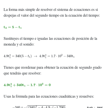
La forma más simple de resolver el sistema de ecuaciones es si
despejas el valor del segundo tiempo en la ecuación del tiempo:
t
2
=
5
−
t
1
t
=
5
−
t
2
1
Sustituyes el tiempo e igualas las ecuaciones de posición de la
moneda y el sonido:
4.9
t
1
2
=
340
(
5
−
t
1
)
→
4.9
t
1
2
=
1.7
⋅
10
3
−
340
t
1
3
2
2
4.9
t
=
340
(
5
−
)
→
4.9
t
=
1.7
⋅
10
−
340
t
t
1
1
1
1
Tienes que reordenar para obtener la ecuación de segundo grado
que tendrás que resolver:
4.9
t
1
2
+
340
t
1
−
1.7
⋅
10
3
=
0
3
2
4.9
t
+
340
t
−
1.7
10
=
0
⋅
1
1
Usas la fórmula para las ecuaciones cuadráticas y resuelves:
t
1
=
−
340
±
(
340
)
2
−
4
⋅
4.9
⋅
(
−
1
700
)
2
⋅
4.9
→
t
1
=
−
340
±
386
9.82
2
−
340
±
(
340
)
−
4
⋅
4.9
⋅
(
−
1
700
)
√
−
340
386