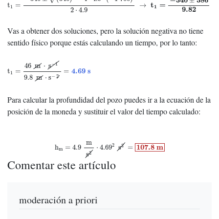
±
t
=
t
=
→
1
1
9.82
2
⋅
4.9
Vas a obtener dos soluciones, pero la solución negativa no tiene
sentido físico porque estás calculando un tiempo, por lo tanto:
t
1
=
46
m
⋅
s
−
1
9.8
m
⋅
s
−
2
=
4.69
s
−
1
46
m
⋅
s
4.69
s
t
=
=
1
−
2
9.8
m
⋅
s
Para calcular la profundidad del pozo puedes ir a la ecuación de la
posición de la moneda y sustituir el valor del tiempo calculado:
h
m
=
4.9
m
s
2
⋅
4.69
2
s
2
=
107.8
m
m
2
2
107.8
m
h
=
4.9
⋅
4.69
s
=
m
2
s
Comentar este artículo
moderación a priori