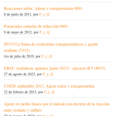
Reacciones redox: Ajuste y estequiometría 0001
8 de junio de 2011
, por
F_y_Q
Potenciales estándar de reducción 0001
9 de mayo de 2012
, por
F_y_Q
[P(5351)] Suma de coeficientes estequiométricos y agente
oxidante (5352)
1ro de julio de 2019
, por
F_y_Q
EBAU Andalucía: química (junio 2023) - ejercicio B.5 (8033)
27 de agosto de 2023
, por
F_y_Q
UNED septiembre 2012: Ajuste redox y estequiometría
22 de febrero de 2013
, por
F_y_Q
Ajuste en medio básico por el método ion-electrón de la reacción
entre cromato y sulfuro
30 de marzo de 2010
, por
F_y_Q